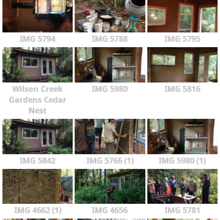
IMG 5794
IMG 5788
IMG 5795
Wilson Creek
IMG 5980
IMG 5816
Gardens Cedar
Nest
IMG 5842
IMG 5766 (1)
IMG 5980 (1)
IMG 4662 (1)
IMG 4656
IMG 5781