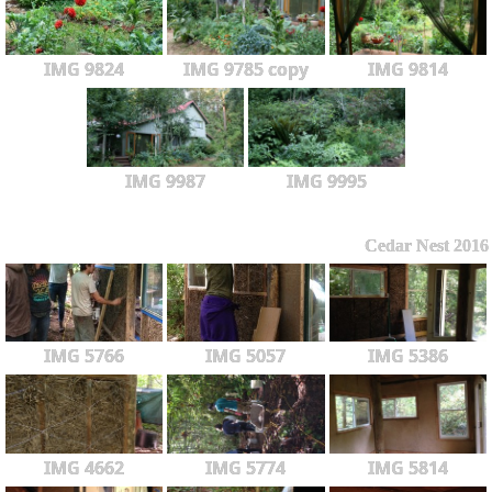
IMG 9824
IMG 9785 copy
IMG 9814
IMG 9987
IMG 9995
Cedar Nest 2016
IMG 5766
IMG 5057
IMG 5386
IMG 4662
IMG 5774
IMG 5814