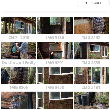
SEARCH
CN 7 - 2015
IMG 3136
IMG 3152
Dustin and Emily
IMG 3201
IMG 3335
IMG 3206
IMG 3458
IMG 3131