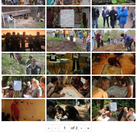
«
‹
of
2
›
»